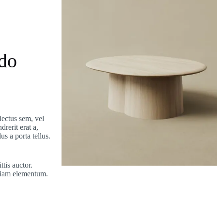
do
lectus sem, vel
drerit erat a,
us a porta tellus.
tis auctor.
diam elementum.